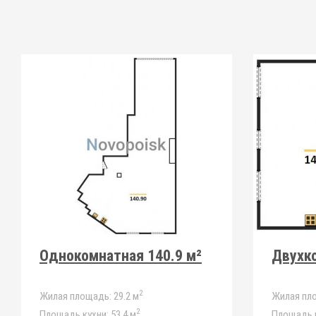
Однокомнатная 140.9 м²
Двухко
2
Жилая площадь:
29.2 м
Жилая пл
2
Площадь кухни:
53.4 м
Площадь к