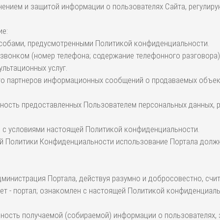
ранением и защитой информации о пользователях Сайта, регули
ие:
способами, предусмотренными Политикой конфиденциальности.
о звонком (номер телефона; содержание телефонного разговора)
ультационных услуг.
и его партнеров информационных сообщений о продаваемых объек
верность предоставленных Пользователем персональных данных,
ие с условиями настоящей Политикой конфиденциальности.
щей Политики Конфиденциальности использование Портала долж
 Администрация Портала, действуя разумно и добросовестно, сч
т - портал; ознакомлен с настоящей Политикой конфиденциальн
ерность получаемой (собираемой) информации о пользователях, 