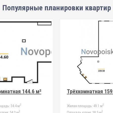
Популярные планировки квартир
мнатная 144.6 м²
Трёхкомнатная 159
2
2
ощадь:
34.4 м
Жилая площадь:
49.1 м
2
2
ухни:
54.2 м
Площадь кухни:
38.5 м