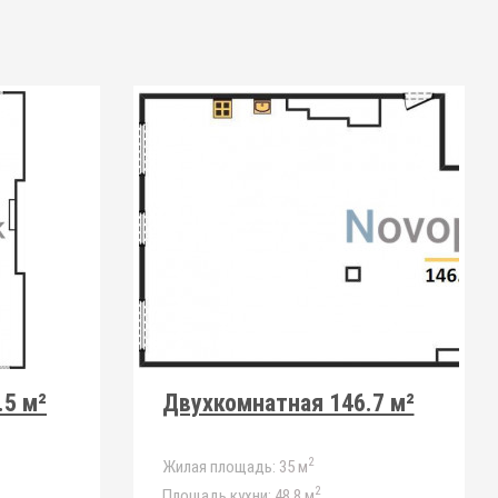
.5 м²
Двухкомнатная 146.7 м²
2
Жилая площадь:
35 м
2
Площадь кухни:
48.8 м