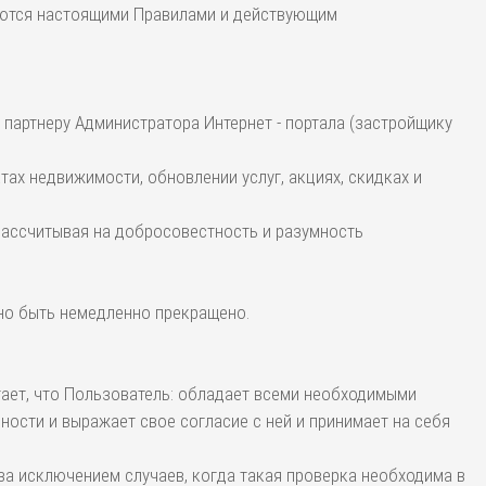
руются настоящими Правилами и действующим
 партнеру Администратора Интернет - портала (застройщику
тах недвижимости, обновлении услуг, акциях, скидках и
 рассчитывая на добросовестность и разумность
но быть немедленно прекращено.
итает, что Пользователь: обладает всеми необходимыми
ости и выражает свое согласие с ней и принимает на себя
за исключением случаев, когда такая проверка необходима в