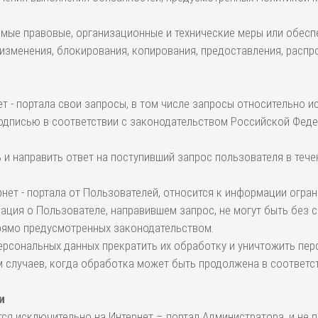
имые правовые, организационные и технические меры или обесп
 изменения, блокирования, копирования, предоставления, распр
ет - портала свои запросы, в том числе запросы относительно 
дписью в соответствии с законодательством Российской Федер
ь и направить ответ на поступивший запрос пользователя в тече
нет - портала от Пользователей, относится к информации огра
ация о Пользователе, направившем запрос, не могут быть без 
 прямо предусмотренных законодательством.
персональных данных прекратить их обработку и уничтожить пе
м случаев, когда обработка может быть продолжена в соответс
и
я исключительно на Интернет – портал Администратора, и не п